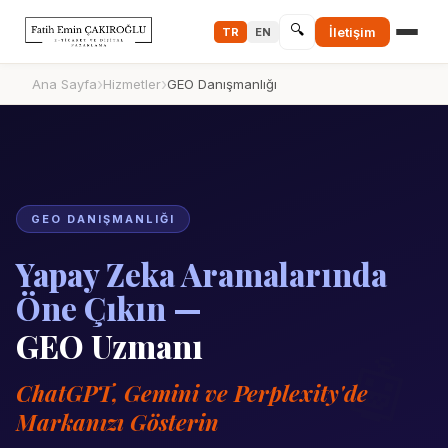
🔍
İletişim
TR
EN
›
›
Ana Sayfa
Hizmetler
GEO Danışmanlığı
GEO DANIŞMANLIĞI
Yapay Zeka Aramalarında
Öne Çıkın —
GEO Uzmanı
🤖
ChatGPT, Gemini ve Perplexity'de
Markanızı Gösterin