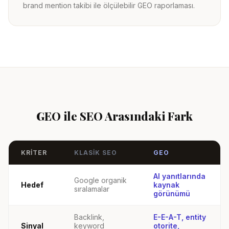
brand mention takibi ile ölçülebilir GEO raporlaması.
GEO ile SEO Arasındaki Fark
KRITER
KLASIK SEO
GEO
AI yanıtlarında
Google organik
Hedef
kaynak
sıralamalar
görünümü
Backlink,
E-E-A-T, entity
Sinyal
keyword
otorite,