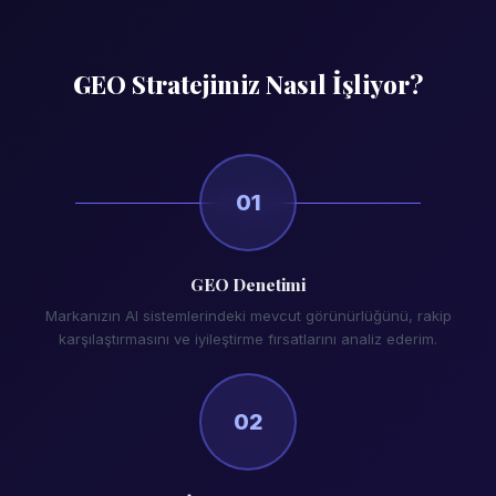
GEO Stratejimiz Nasıl İşliyor?
01
GEO Denetimi
Markanızın AI sistemlerindeki mevcut görünürlüğünü, rakip
karşılaştırmasını ve iyileştirme fırsatlarını analiz ederim.
02