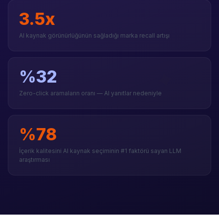
3.5x
AI kaynak görünürlüğünün sağladığı marka recall artışı
✦
%32
Zero-click aramaların oranı — AI yanıtlar nedeniyle
%78
İçerik kalitesini AI kaynak seçiminin #1 faktörü sayan LLM
araştırması