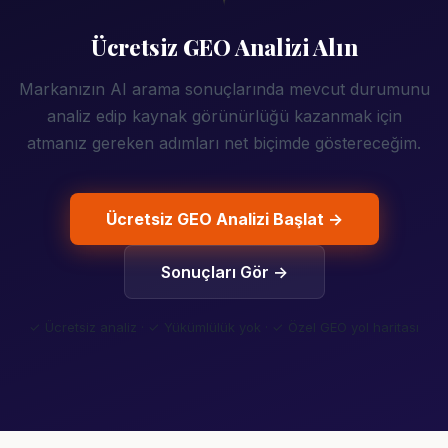
Ücretsiz GEO Analizi Alın
Markanızın AI arama sonuçlarında mevcut durumunu
analiz edip kaynak görünürlüğü kazanmak için
atmanız gereken adımları net biçimde göstereceğim.
Ücretsiz GEO Analizi Başlat →
Sonuçları Gör →
✓ Ücretsiz analiz · ✓ Yükümlülük yok · ✓ Özel GEO yol haritası