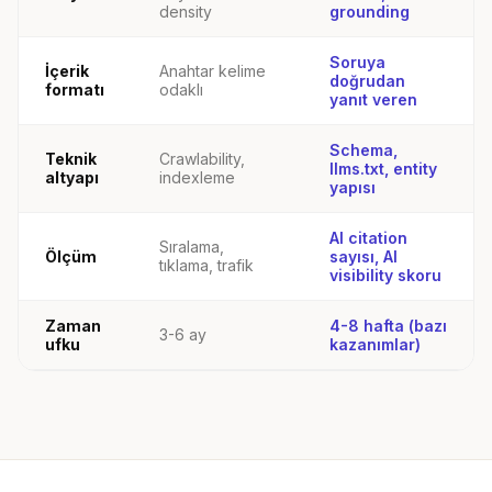
density
grounding
Soruya
İçerik
Anahtar kelime
doğrudan
formatı
odaklı
yanıt veren
Schema,
Teknik
Crawlability,
llms.txt, entity
altyapı
indexleme
yapısı
AI citation
Sıralama,
Ölçüm
sayısı, AI
tıklama, trafik
visibility skoru
Zaman
4-8 hafta (bazı
3-6 ay
ufku
kazanımlar)