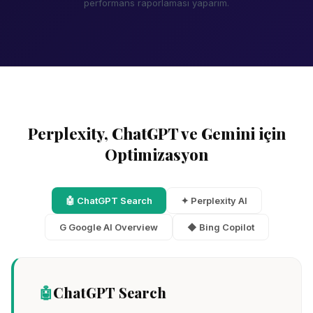
performans raporlaması yaparım.
Perplexity, ChatGPT ve Gemini için
Optimizasyon
🤖
ChatGPT Search
✦
Perplexity AI
G
Google AI Overview
◆
Bing Copilot
🤖
ChatGPT Search