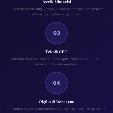
İçerik Mimarisi
LLM'lerin tercih ettiği yapıda, AI kaynak seçimi için optimize
edilmiş içerik planı oluştururum.
03
Teknik GEO
Schema markup, llms.txt, entity optimizasyonu ve E-E-A-T
sinyallerini hayata geçiririm.
04
Ölçüm & İterasyon
AI citation sayısı, brand mention ve visibility skoru ile aylık GEO