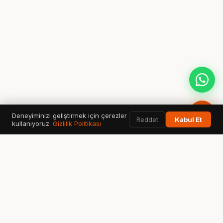
Deneyiminizi geliştirmek için çerezler
Reddet
Kabul Et
kullanıyoruz.
Gizlilik Politikası
KULLANILAN AI ARAMA & VERİ ARAÇLARI
Google
ChatGPT
G
✦
Search & AI Overview
OpenAI Search
Perplexity
Bing
Gemini
◈
⬡
✧
Answer Engine
Copilot AI
Google AI
Ahrefs
SEMrush
GSC
A
S
↗