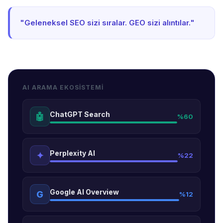
"Geleneksel SEO sizi sıralar. GEO sizi alıntılar."
AI ARAMA EKOSİSTEMİ
ChatGPT Search
🤖
%60
Perplexity AI
✦
%22
Google AI Overview
G
%12