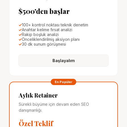
$500'den başlar
✓
100+ kontrol noktası teknik denetim
✓
Anahtar kelime fırsat analizi
✓
Rakip boşluk analizi
✓
Önceliklendirilmiş aksiyon planı
✓
30 dk sunum görüşmesi
Başlayalım
En Popüler
Aylık Retainer
Sürekli büyüme için devam eden SEO
danışmanlığı.
Özel Teklif