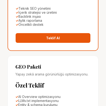
✓
Teknik SEO yönetimi
✓
İçerik stratejisi ve üretimi
✓
Backlink inşası
✓
Aylık raporlama
✓
Öncelikli destek
Teklif Al
GEO Paketi
Yapay zekâ arama görünürlüğü optimizasyonu.
Özel Teklif
✓
AI Overview optimizasyonu
✓
LLMs.txt implementasyonu
✓
Entity & schema kurulumu