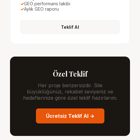
✓
GEO performans takibi
✓
Aylık GEO raporu
Teklif Al
Özel Teklif
Her proje benzersizdir. Site
büyüklüğünüz, rekabet seviyeniz ve
hedeflerinize göre özel teklif hazırlarım.
Ücretsiz Teklif Al →