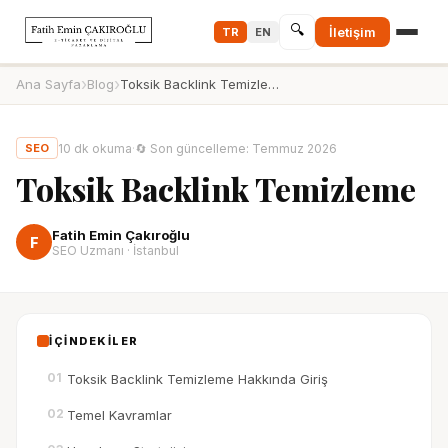
🔍
İletişim
TR
EN
›
›
Ana Sayfa
Blog
Toksik Backlink Temizleme
10
dk okuma
·
🔄
Son güncelleme
:
Temmuz 2026
SEO
Toksik Backlink Temizleme
Fatih Emin Çakıroğlu
F
SEO Uzmanı · İstanbul
İÇİNDEKİLER
01
Toksik Backlink Temizleme Hakkında Giriş
02
Temel Kavramlar