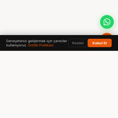
Deneyiminizi geliştirmek için çerezler
Reddet
Kabul Et
kullanıyoruz.
Gizlilik Politikası
KULLANILAN AI ARAMA & VERİ ARAÇLARI
Google
ChatGPT
G
✦
Search & AI Overview
OpenAI Search
Perplexity
Bing
Gemini
◈
⬡
✧
Answer Engine
Copilot AI
Google AI
Ahrefs
SEMrush
GSC
A
S
↗
SEO Data
Analytics
Search Console