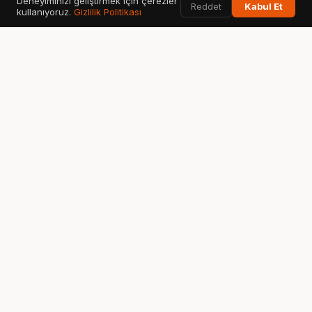
Deneyiminizi geliştirmek için çerezler
Reddet
Kabul Et
kullanıyoruz.
Gizlilik Politikası
KULLANILAN AI ARAMA & VERİ ARAÇLARI
Google
ChatGPT
G
✦
Search & AI Overview
OpenAI Search
Perplexity
Bing
Gemini
◈
⬡
✧
Answer Engine
Copilot AI
Google AI
Ahrefs
SEMrush
GSC
A
S
↗
SEO Data
Analytics
Search Console
Fatih Emin
Çakıroğlu
SEO & GEO Danışmanı. İşletmelerin arama ve AI sistemlerinde
organik büyümesine yardım ediyorum.