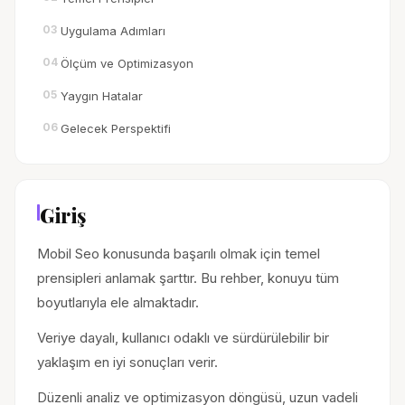
03
Uygulama Adımları
04
Ölçüm ve Optimizasyon
05
Yaygın Hatalar
06
Gelecek Perspektifi
Giriş
Mobil Seo konusunda başarılı olmak için temel
prensipleri anlamak şarttır. Bu rehber, konuyu tüm
boyutlarıyla ele almaktadır.
Veriye dayalı, kullanıcı odaklı ve sürdürülebilir bir
yaklaşım en iyi sonuçları verir.
Düzenli analiz ve optimizasyon döngüsü, uzun vadeli