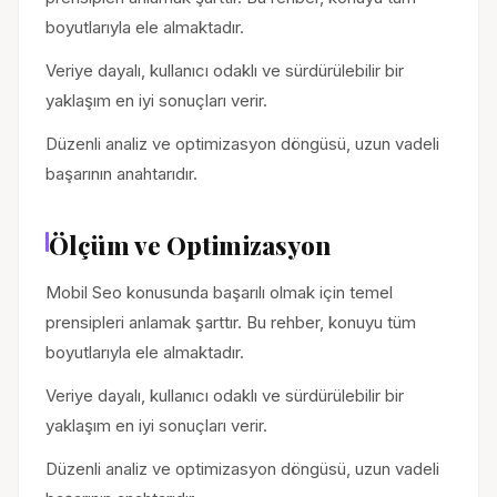
boyutlarıyla ele almaktadır.
Veriye dayalı, kullanıcı odaklı ve sürdürülebilir bir
yaklaşım en iyi sonuçları verir.
Düzenli analiz ve optimizasyon döngüsü, uzun vadeli
başarının anahtarıdır.
Ölçüm ve Optimizasyon
Mobil Seo konusunda başarılı olmak için temel
prensipleri anlamak şarttır. Bu rehber, konuyu tüm
boyutlarıyla ele almaktadır.
Veriye dayalı, kullanıcı odaklı ve sürdürülebilir bir
yaklaşım en iyi sonuçları verir.
Düzenli analiz ve optimizasyon döngüsü, uzun vadeli