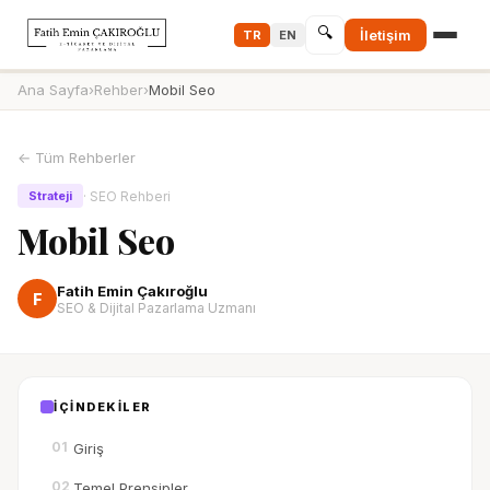
🔍
İletişim
TR
EN
Ana Sayfa
›
Rehber
›
Mobil Seo
←
Tüm Rehberler
·
SEO Rehberi
Strateji
Mobil Seo
Fatih Emin Çakıroğlu
F
SEO & Dijital Pazarlama Uzmanı
İÇİNDEKİLER
01
Giriş
02
Temel Prensipler